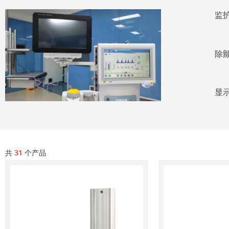
监
除
显
共
31
个产品