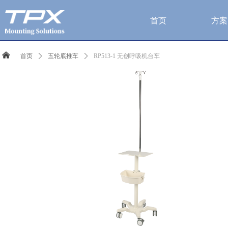
首页
方案
낀
首页
ꄲ
五轮底推车
ꄲ
RP513-1 无创呼吸机台车