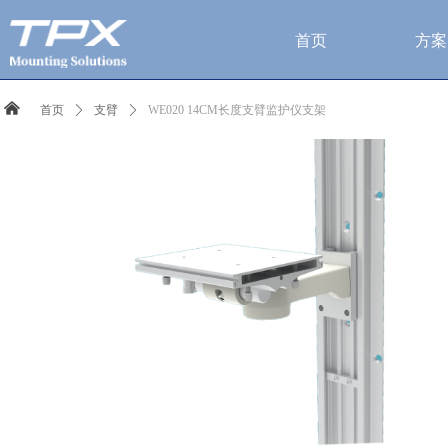
首页
方案
낀
首页
ꄲ
支臂
ꄲ
WE020 14CM长度支臂监护仪支架