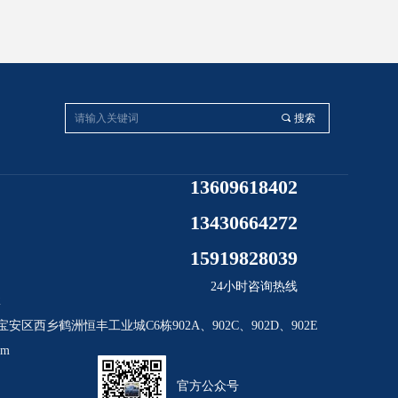
끠
搜索
13609618402
13430664272
15919828039
24小时咨询热线
2
安区西乡鹤洲恒丰工业城C6栋902A、902C、902D、902E
om
官方公众号