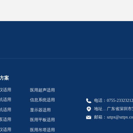
方案
仪适用
医用超声适用
机适用
信息系统适用
电话：
0755-2332321
地址：广东省深圳市宝安区航城街道恒丰工业城C6栋902A、902C、902D、902E
广东省深圳市宝
机适用
显示器适用
邮箱：
sztpx@sztpx.c
泵适用
医用平板适用
仪适用
医用吊塔适用