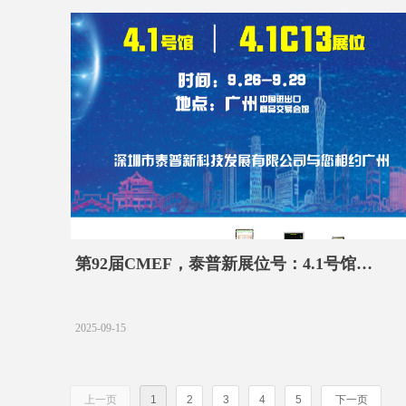
第92届CMEF，泰普新展位号：4.1号馆
4.1C13，欢迎莅临
2025-09-15
上一页
1
2
3
4
5
下一页