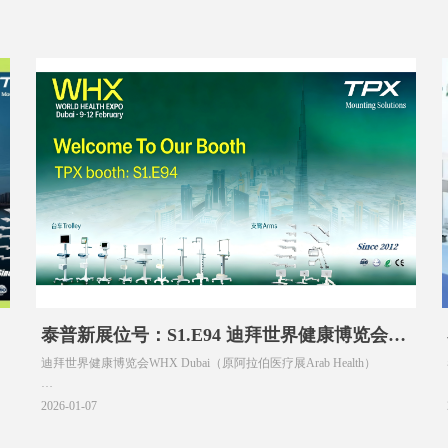
泰普新展位号：S1.E94 迪拜世界健康博览会
迪拜世界健康博览会WHX Dubai（原阿拉伯医疗展Arab Health）
WHX Dubai
泰普新TPX展位号：S1.E94
2026-01-07
敬请关注，welcome to our booth!