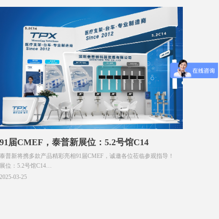
91届CMEF，泰普新展位：5.2号馆C14
泰普新将携多款产品精彩亮相91届CMEF，诚邀各位莅临参观指导！
展位：5.2号馆C14
时间： 4月8日-11日
2025-03-25
地点：上海国家会展中心
期待与您相聚！