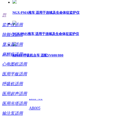
ꁕ
立柱/立杆架
们
WT070
NGX-PMA推车 适用于连续及生命体征监护仪
낀
ꁕ
医用超声适用
WP-OR01-2
监护仪适用
WT010-1
ꁕ
配件
NGX-PMS推车 适用于连续及生命体征监护仪
除颤仪适用
WX-OR10
ꁕ
信息系统适用
WP-OR01
显示器适用
麻醉机适用
RP680 呼吸机台车 适配SV600/800
AB002
心电图机适用
ꁕ
显示器适用
AB003
医用平板适用
HUM-MRA
呼吸机适用
AB008
ꁕ
医用平板适用
医用超声适用
BHP-01
医用吊塔适用
AB005
输注泵适用