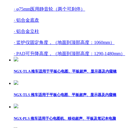
WP010
· φ75mm医用静音轮（两个可刹停）
WT010
· 铝合金底盘
公
WT030
简体中文
ꁕ
五轮底推车
· 铝合金立柱
ꁕ
呼吸机适用
WP010-1
司
RP050-4
English
· 监护仪固定角度，（地面到顶部高度：1060mm）
WX-OR10
简
RP050-6
WX010
· PAD可升降高度，（地面到顶部高度：1290-1480mm）
介
RT030-1
ꁕ
输注泵适用
WE010
ꁕ
四轮底推车
RP050-F
证
NGX-TLA 推车适用于平板心电图、平板超声、显示器及内窥镜
RP010-12
RP513
书
RP013-4
RP062
RT020
ꁕ
除颤仪适用
NGX-TLS 推车适用于平板心电图、平板超声、显示器及内窥镜
ꁕ
桌面支架
RP013-3
RP013-2
联
RP010-9
系
RP560
WT025
NGX-PLS 推车适用于心电图机、移动超声、平板及笔记本电脑
ꁕ
心电图机适用
我
RP070-3
WT060