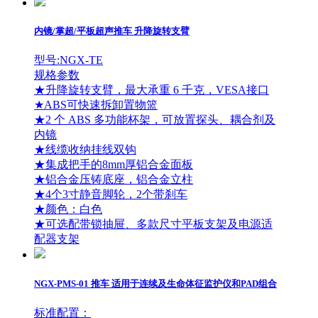
内镜/掌超/平板超声推车 升降旋转支臂
新闻
型号:NGX-TE
规格参数
★升降旋转支臂，最大承重 6 千克，VESA接口
★ABS可快速拆卸置物篮
关于
★2 个 ABS 多功能杯架，可放置探头、耦合剂及
内镜
★线缆收纳挂线双钩
★集成把手的8mm厚铝合金面板
★铝合金压铸底座，铝合金立柱
★4个3寸静音脚轮，2个带刹车
★颜色：白色
★可选配带锁抽屉、多款尺寸平板支架及电源适
配器支架
ꁕ
监护仪适用
NGX-PMS-01 推车 适用于连续及生命体征监护仪和PAD组合
ꁕ
支臂
标准配置：
ꁕ
麻醉机适用