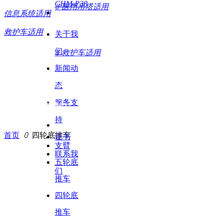
CHM-P38
ꁕ
医用吊塔适用
信息系统适用
救护车适用
关于我
们
ꁕ
救护车适用
新闻动
态
服务支
关于我们
产品系列
持
首页
ꄲ
四轮底推车
证书
支臂
联系我
五轮底
们
推车
四轮底
推车