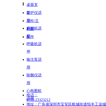
桌面支
架
监护仪适
用
立柱/立
麻醉机适
杆架
用
配件
呼吸机适
用
解决方案
输注泵适
13609618402
用
除颤仪适
13430664272
用
15919828039
心电图机
电话：
适用
0755-23323212
24小时咨询热线
地址：广东省深圳市宝安区航城街道恒丰工业城C6栋9