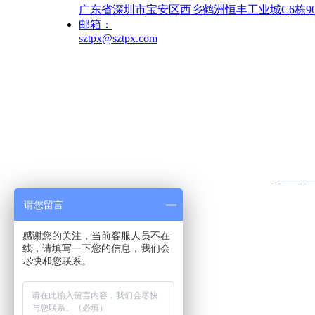
广东省深圳市宝安区西乡鹤洲恒丰工业城C6栋902A、
邮箱：
sztpx@sztpx.com
官方公众号
搜索关键词：监护仪支架 医用台车 输液架
版权所有 © 2020 深圳市泰普新科技发展有限公司
粤ICP备1
请您留言
医用超声
感谢您的关注，当前客服人员不在
适用
线，请填写一下您的信息，我们会
尽快和您联系。
信息系统
适用